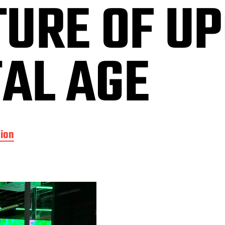
TURE OF U
TAL AGE
ion