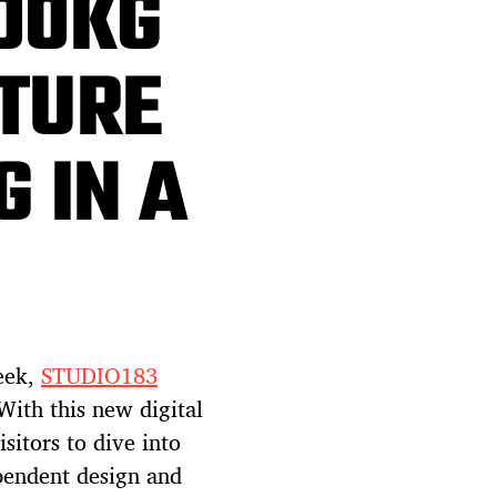
00KG
TURE
G IN A
Week,
STUDIO183
 With this new digital
itors to dive into
ependent design and