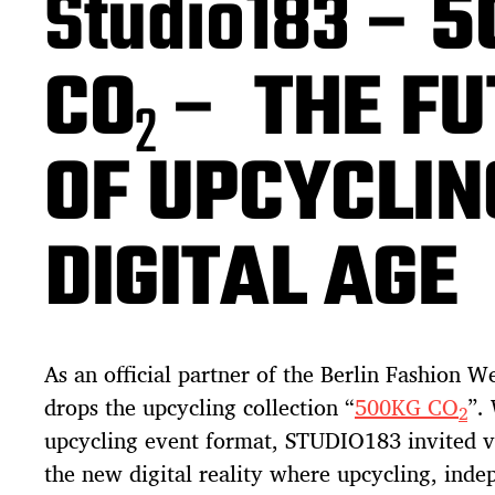
Studio183 –
5
CO
–
THE FU
2
OF UPCYCLIN
DIGITAL AGE
As an official partner of the Berlin Fashion 
drops the upcycling collection “
500KG CO
”.
2
upcycling event format, STUDIO183 invited vis
the new digital reality where upcycling, ind